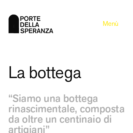
Menù
La bottega
“Siamo una bottega 
rinascimentale, composta 
da oltre un centinaio di 
artigiani”